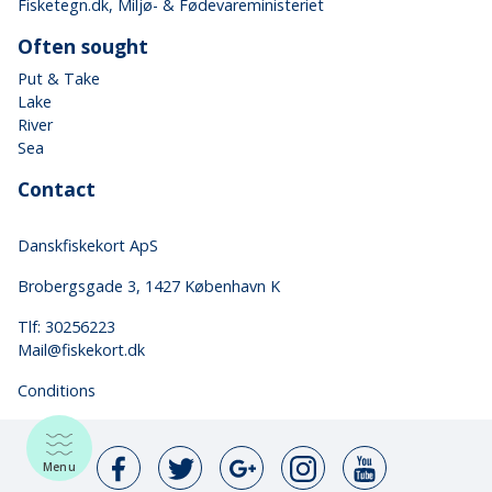
Fisketegn.dk
, Miljø- & Fødevareministeriet
Often sought
Put & Take
Lake
River
Sea
Contact
Danskfiskekort ApS
Brobergsgade 3, 1427 København K
Tlf: 30256223
Mail@fiskekort.dk
Conditions
Menu