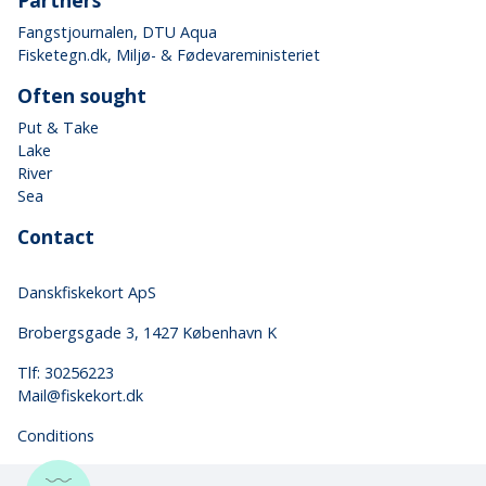
Partners
Fangstjournalen
, DTU Aqua
Fisketegn.dk
, Miljø- & Fødevareministeriet
Often sought
Put & Take
Lake
River
Sea
Contact
Danskfiskekort ApS
Brobergsgade 3, 1427 København K
Tlf: 30256223
Mail@fiskekort.dk
Conditions