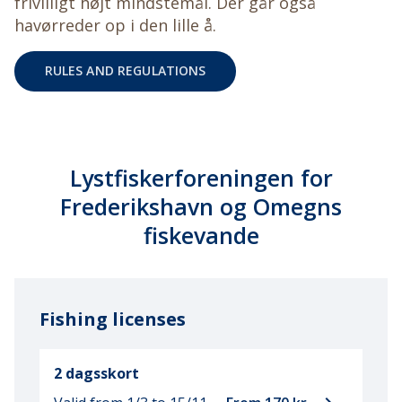
frivilligt højt mindstemål. Der går også
havørreder op i den lille å.
RULES AND REGULATIONS
Lystfiskerforeningen for
Frederikshavn og Omegns
fiskevande
Fishing licenses
2 dagsskort