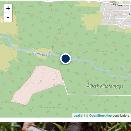
+
-
Leaflet
| ©
OpenStreetMap
contributors