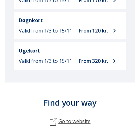
keyboard_arrow_right
Valid from 1/3
to 15/11
From 170 kr.
Døgnkort
keyboard_arrow_right
Valid from 1/3
to 15/11
From 120 kr.
Ugekort
keyboard_arrow_right
Valid from 1/3
to 15/11
From 320 kr.
Find your way
Go to website